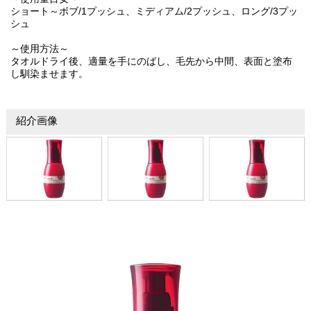
ショート～ボブ/1プッシュ、ミディアム/2プッシュ、ロング/3プッ
シュ
～使用方法～
タオルドライ後、適量を手にのばし、毛先から中間、表面と塗布
し馴染ませます。
紹介画像