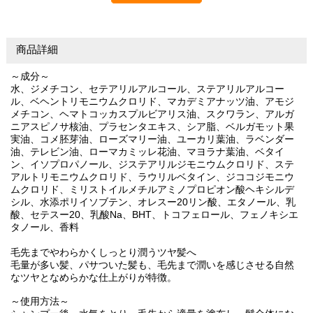
商品詳細
～成分～
水、ジメチコン、セテアリルアルコール、ステアリルアルコー
ル、ベヘントリモニウムクロリド、マカデミアナッツ油、アモジ
メチコン、ヘマトコッカスプルビアリス油、スクワラン、アルガ
ニアスピノサ核油、プラセンタエキス、シア脂、ベルガモット果
実油、コメ胚芽油、ローズマリー油、ユーカリ葉油、ラベンダー
油、テレビン油、ローマカミッレ花油、マヨラナ葉油、ベタイ
ン、イソプロパノール、ジステアリルジモニウムクロリド、ステ
アルトリモニウムクロリド、ラウリルベタイン、ジココジモニウ
ムクロリド、ミリストイルメチルアミノプロピオン酸ヘキシルデ
シル、水添ポリイソブテン、オレスー20リン酸、エタノール、乳
酸、セテスー20、乳酸Na、BHT、トコフェロール、フェノキシエ
タノール、香料
毛先までやわらかくしっとり潤うツヤ髪へ
毛量が多い髪、パサついた髪も、毛先まで潤いを感じさせる自然
なツヤとなめらかな仕上がりが特徴。
～使用方法～